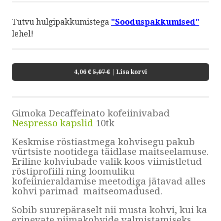
by ShopRoller
Tutvu hulgipakkumistega
"Sooduspakkumised"
lehel!
4,06 €
5,07 €
| Lisa korvi
Gimoka Decaffeinato kofeiinivabad
Nespresso kapslid
10tk
Keskmise röstiastmega kohvisegu pakub
vürtsiste nootidega täidlase maitseelamuse.
Eriline kohviubade valik koos viimistletud
röstiprofiili ning loomuliku
kofeiinieraldamise meetodiga jätavad alles
kohvi parimad maitseomadused.
Sobib suurepäraselt nii musta kohvi, kui ka
erinevate piimakohvide valmistamiseks.