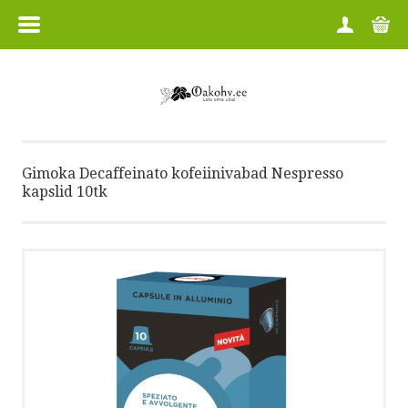
MENÜÜ
ESILEHT
TOOTEGRUPID
Gimoka Decaffeinato kofeiinivabad Nespresso
KAUBAMÄRGID
kapslid 10tk
MEIST
OSTUTINGIMUSED
ESTO MAKSEVIISID
OSTUJUHEND
PRIVAATSUSPOLIITIKA