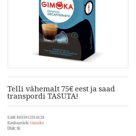
KÜPSISTE POLIITIKA
BLOGI
KONTAKT
VÕTA ÜHENDUST
HELISTA
Telli vähemalt 75€ eest ja saad
transpordi TASUTA!
KIRJUTA
SMS
EAN:
8003012014128
Kaubamärk:
Gimoka
FACEBOOK
Ühik:
tk